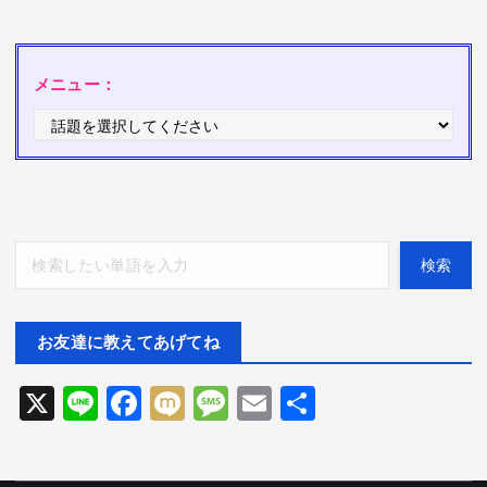
メニュー：
検索
検索
お友達に教えてあげてね
X
Li
F
M
M
E
共
ne
ac
ix
es
m
有
eb
i
sa
ai