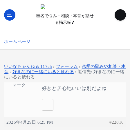
内
容
匿名で悩み・相談・本音が話せ
を
る掲示板🎵
ス
キ
ッ
ホームページ
プ
いいなちゃんねる 117ch
›
フォーラム
›
恋愛の悩みや相談・本
音
›
好きなのに一緒にいると疲れる
›
返信先: 好きなのに一緒
にいると疲れる
マーク
好きと居心地いいは別だよね
2026年4月29日 6:25 PM
#22816