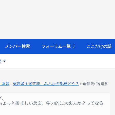
メンバー検索
フォーラム一覧
ここだけの話
う？
・本音
›
宿題多すぎ問題、みんなの学校どう？
›
返信先: 宿題多
プ。
、ちょっと羨ましい反面、学力的に大丈夫か？ってなる