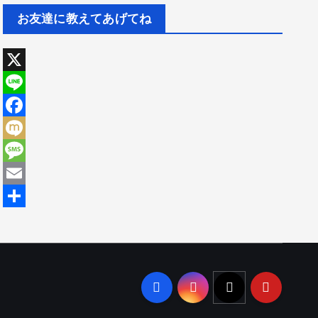
お友達に教えてあげてね
X
L
i
F
n
a
M
e
c
i
M
e
x
e
E
b
i
s
m
共
o
s
a
有
o
a
i
k
g
l
e