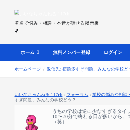
内
容
を
匿名で悩み・相談・本音が話せる掲示板
ス
🎵
キ
ッ
プ
ホーム
無料メンバー登録
ログイン
ホームページ
返信先: 宿題多すぎ問題、みんなの学校ど
いいなちゃんねる 117ch
›
フォーラム
›
学校の悩みや相談
すぎ問題、みんなの学校どう？
うちの学校は逆に少なすぎるタイ
10〜20分で終わる日が多いから
（笑）